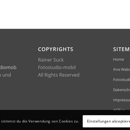
COPYRIGHTS
SITE
Rainer Suck
Home
diomobil.com
Fotostudio-mobil
Ihre Webs
n und
All Rights Reserved
Fotostud
Datensch
Impress
AGB`s
, stimmst du die Verwendung von Cookies zu.
Einstellungen akzeptier