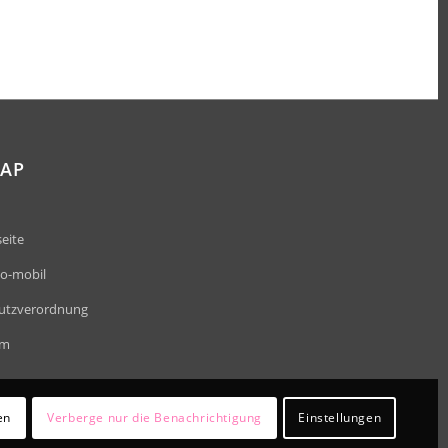
MAP
eite
io-mobil
utzverordnung
um
en
Verberge nur die Benachrichtigung
Einstellungen