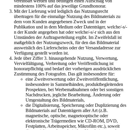
vereinbart werden und bedingen einen Aufschlag von
mindestens 100% auf das jeweilige Grundhonorar.
Mit der Lieferung wird lediglich das Nutzungsrecht
übertragen für die einmalige Nutzung des Bildmaterials zu
dem vom Kunden angegebenen Zweck und in der
Publikation und in dem Medium oder Datenträger, welche/-s/-
n der Kunde angegeben hat oder welche/-s/-r sich aus den
Umständen der Auftragserteilung ergibt. Im Zweifelsfall ist
maßgeblich der Nutzungszweck, für den das Bildmaterial
ausweislich des Lieferscheins oder der Versandadresse zur
Verfügung gestellt worden ist.
Jede über Ziffer 3. hinausgehende Nutzung, Verwertung,
Vervielfältigung, Verbreitung oder Veröffentlichung ist
honorarpflichtig und bedarf der vorherigen ausdrücklichen
Zustimmung des Fotografen. Das gilt insbesondere für:
eine Zweitverwertung oder Zweitveröffentlichung,
insbesondere in Sammelbänden, produktbegleitenden
Prospekten, bei Werbemaßnahmen oder bei sonstigen
Nachdrucken, jegliche Bearbeitung, Änderung oder
Umgestaltung des Bildmaterials,
die Digitalisierung, Speicherung oder Duplizierung des
Bildmaterials auf Datenträgern aller Art (z.B.
magnetische, optische, magnetooptische oder
elektronische Trägermedien wie CD-ROM, DVD,
Festplatten, Arbeitsspeicher, Mikrofilm etc.), soweit